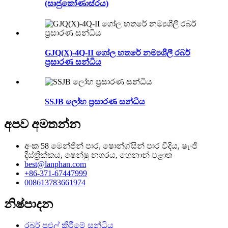
(සෘජුකෝණාස්රය)
GJQ(X)-4Q-II ගෝල හතරේ නම්‍යශීලී රබර්
ප්‍රසාරණ සන්ධිය
SSJB ලෝහ ප්‍රසාරණ සන්ධිය
අපව අමතන්න
අංක 58 මෙන්ජින් පාර, ෂොන්ග්සින් පාර වීදිය, ෂැංජි
දිස්ත්‍රික්කය, ෂෙන්ෂු නගරය, හෙනාන් පළාත
best@lanphan.com
+86-371-67447999
008613783661974
නිෂ්පාදන
රබර් පුළුල් කිරීමේ සන්ධිය