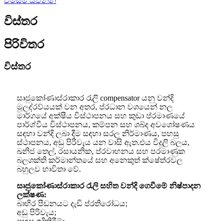
විමසීම් යවන්න
විස්තර
පිරිවිතර
විස්තර
සෘජුකෝණාස්රාකාර රැලි compensator යනු වන්දි
මූලද්රව්යයක් වන අතර, ප්රධාන වශයෙන් නල
මාර්ගයේ අක්ෂීය විස්ථාපනය සහ කුඩා ප්රමාණයේ
පාර්ශ්වීය විස්ථාපනය, කම්පන සහ ශබ්ද අවශෝෂණය
සඳහා වන්දි ලබා දීම සඳහා සරල නිර්මාණය, පහසු
ස්ථාපනය, අඩු පිරිවැය යන වාසි ඇත.එය විදුලි බලය,
ඛනිජ තෙල්, රසායනික, ප්රවාහනය සහ පරමාණුක
බලශක්ති කර්මාන්තයේ සහ අනෙකුත් ක්ෂේත්රවල
බහුලව භාවිතා වේ.
සෘජුකෝණාස්රාකාර රැලි සහිත වන්දි ගෙවීමේ නිෂ්පාදන
ලක්ෂණ:
බාහිර පීඩනයට දැඩි ප්රතිරෝධය;
අඩු පිරිවැය;