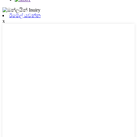
ඊමේල් යවන්න
x