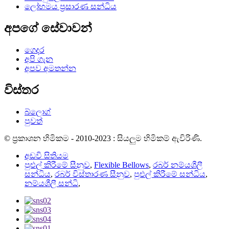
ලෝහමය ප්‍රසාරණ සන්ධිය
අපගේ සේවාවන්
ගෙදර
අපි ගැන
අපව අමතන්න
විස්තර
බ්ලොග්
පුවත්
© ප්‍රකාශන හිමිකම - 2010-2023 : සියලුම හිමිකම් ඇවිරිණි.
අඩවි සිතියම
පුළුල් කිරීමේ සීනුව
,
Flexible Bellows
,
රබර් නම්යශීලී
සන්ධිය
,
රබර් විස්තාරණ සීනුව
,
පුළුල් කිරීමේ සන්ධිය
,
නම්යශීලී සන්ධි
,