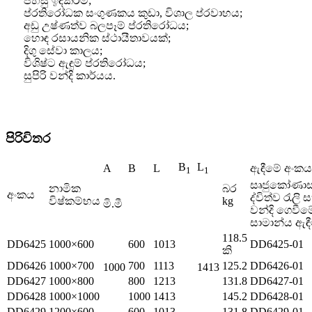
පහසු ඉදිකිරීම්;
ප්රතිරෝධක සංගුණකය කුඩා, විශාල ප්රවාහය;
අඩු උෂ්ණත්ව බලපෑම් ප්රතිරෝධය;
හොඳ රසායනික ස්ථායීතාවයක්;
දිගු සේවා කාලය;
විශිෂ්ට ඇඳුම් ප්රතිරෝධය;
සුපිරි වන්දි කාර්යය.
පිරිවිතර
B
L
A
B
L
ඇඳීමේ අංකය
1
1
සෘජුකෝණාස
නාමික
බර
අංකය
ද්විත්ව රැලි 
විෂ්කම්භය
kg
මි.මී
වන්දි ගෙවීම
සාමාන්ය ඇඳ
118.5
DD6425
1000×600
600
1013
DD6425-01
කි
DD6426
1000×700
700
1113
125.2
DD6426-01
1000
1413
DD6427
1000×800
800
1213
131.8
DD6427-01
DD6428
1000×1000
1000
1413
145.2
DD6428-01
DD6429
1200×600
600
1013
131.8
DD6429-01