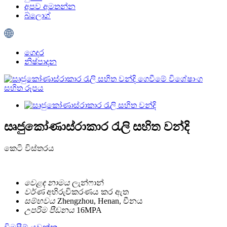
අපව අමතන්න
බ්ලොග්
ගෙදර
නිෂ්පාදන
සෘජුකෝණාස්රාකාර රැලි සහිත වන්දි
කෙටි විස්තරය
වෙළඳ නාමය
ලැන්ෆාන්
වර්ණ
අභිරුචිකරණය කර ඇත
සම්භවය
Zhengzhou, Henan, චීනය
උපරිම පීඩනය
16MPA