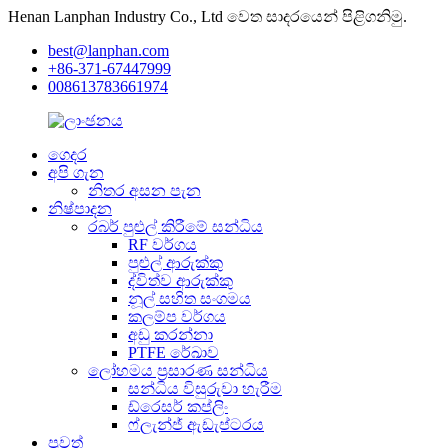
Henan Lanphan Industry Co., Ltd වෙත සාදරයෙන් පිළිගනිමු.
best@lanphan.com
+86-371-67447999
008613783661974
ගෙදර
අපි ගැන
නිතර අසන පැන
නිෂ්පාදන
රබර් පුළුල් කිරීමේ සන්ධිය
RF වර්ගය
පුළුල් ආරුක්කු
ද්විත්ව ආරුක්කු
නූල් සහිත සංගමය
කලම්ප වර්ගය
අඩු කරන්නා
PTFE රේඛාව
ලෝහමය ප්‍රසාරණ සන්ධිය
සන්ධිය විසුරුවා හැරීම
ඩ්රෙසර් කප්ලිං
ෆ්ලැන්ජ් ඇඩැප්ටරය
පුවත්