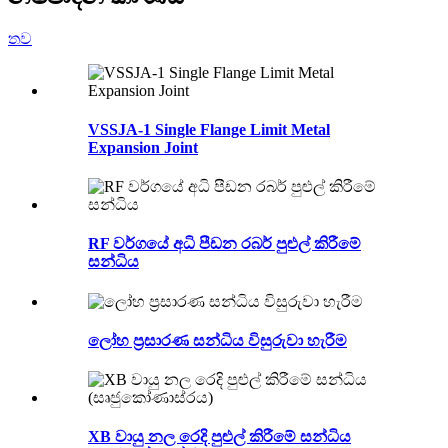
තව
VSSJA-1 Single Flange Limit Metal
Expansion Joint
RF වර්ගයේ අධි පීඩන රබර් පුළුල් කිරීමේ
සන්ධිය
ලෝහ ප්‍රසාරණ සන්ධිය විසුරුවා හැරීම
XB වායු නල රෙදි පුළුල් කිරීමේ සන්ධිය