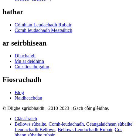
bathar
Còmhlan Leudachadh Rubair
Comh-leudachadh Meatailtich
ar seirbhisean
Dhachaigh
Mu ar deidhinn
Cuir fios thugainn
Fiosrachadh
Blog
Naidheachdan
© Dlighe-sgrìobhaidh - 2010-2023 : Gach còir glèidhte.
Clàr-làraich
Bellows sùbailte
,
Comh-leudachadh
,
Ceangalaichean sùbailte
,
Leudachadh Bellows
,
Bellows Leudachadh Rubair
,
Co-
bhann sùbailte rubair
,