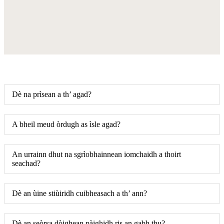
Dè na prìsean a th’ agad?
A bheil meud òrdugh as ìsle agad?
An urrainn dhut na sgrìobhainnean iomchaidh a thoirt
seachad?
Dè an ùine stiùiridh cuibheasach a th’ ann?
Dè an seòrsa dòighean pàighidh ris an gabh thu?