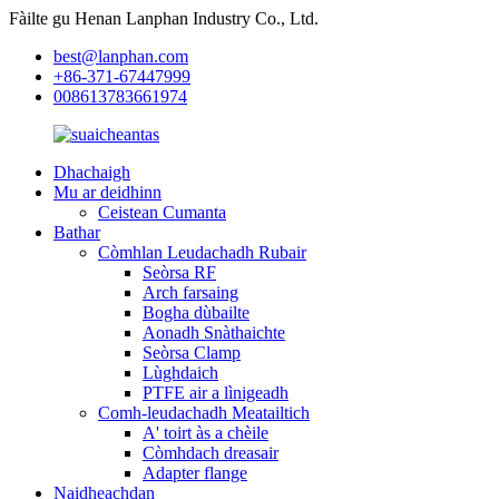
Fàilte gu Henan Lanphan Industry Co., Ltd.
best@lanphan.com
+86-371-67447999
008613783661974
Dhachaigh
Mu ar deidhinn
Ceistean Cumanta
Bathar
Còmhlan Leudachadh Rubair
Seòrsa RF
Arch farsaing
Bogha dùbailte
Aonadh Snàthaichte
Seòrsa Clamp
Lùghdaich
PTFE air a lìnigeadh
Comh-leudachadh Meatailtich
A' toirt às a chèile
Còmhdach dreasair
Adapter flange
Naidheachdan