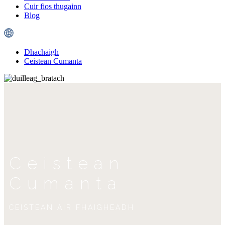
Cuir fios thugainn
Blog
Dhachaigh
Ceistean Cumanta
Ceistean
Cumanta
CEISTEAN AIR FHAIGHEADH