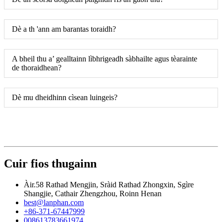
Dè a th 'ann am barantas toraidh?
A bheil thu a’ gealltainn lìbhrigeadh sàbhailte agus tèarainte
de thoraidhean?
Dè mu dheidhinn cìsean luingeis?
Cuir fios thugainn
Àir.58 Rathad Mengjin, Sràid Rathad Zhongxin, Sgìre
Shangjie, Cathair Zhengzhou, Roinn Henan
best@lanphan.com
+86-371-67447999
008613783661974