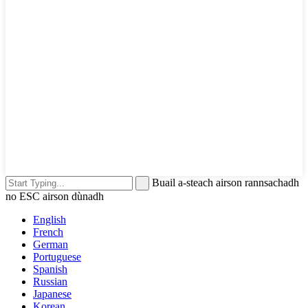
Buail a-steach airson rannsachadh
no ESC airson dùnadh
English
French
German
Portuguese
Spanish
Russian
Japanese
Korean