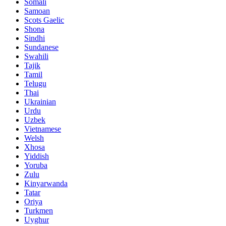
Somali
Samoan
Scots Gaelic
Shona
Sindhi
Sundanese
Swahili
Tajik
Tamil
Telugu
Thai
Ukrainian
Urdu
Uzbek
Vietnamese
Welsh
Xhosa
Yiddish
Yoruba
Zulu
Kinyarwanda
Tatar
Oriya
Turkmen
Uyghur