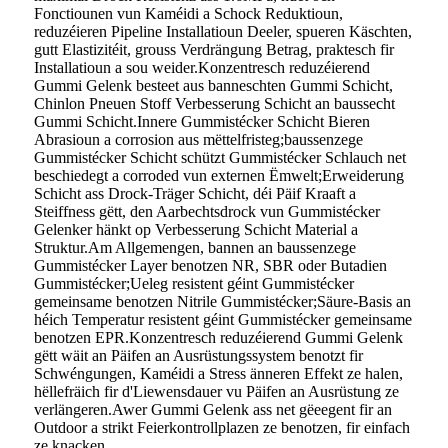
Fonctiounen vun Kaméidi a Schock Reduktioun,
reduzéieren Pipeline Installatioun Deeler, spueren Käschten,
gutt Elastizitéit, grouss Verdrängung Betrag, praktesch fir
Installatioun a sou weider.Konzentresch reduzéierend
Gummi Gelenk besteet aus banneschten Gummi Schicht,
Chinlon Pneuen Stoff Verbesserung Schicht an baussecht
Gummi Schicht.Innere Gummistécker Schicht Bieren
Abrasioun a corrosion aus mëttelfristeg;baussenzege
Gummistécker Schicht schützt Gummistécker Schlauch net
beschiedegt a corroded vun externen Ëmwelt;Erweiderung
Schicht ass Drock-Träger Schicht, déi Päif Kraaft a
Steiffness gëtt, den Aarbechtsdrock vun Gummistécker
Gelenker hänkt op Verbesserung Schicht Material a
Struktur.Am Allgemengen, bannen an baussenzege
Gummistécker Layer benotzen NR, SBR oder Butadien
Gummistécker;Ueleg resistent géint Gummistécker
gemeinsame benotzen Nitrile Gummistécker;Säure-Basis an
héich Temperatur resistent géint Gummistécker gemeinsame
benotzen EPR.Konzentresch reduzéierend Gummi Gelenk
gëtt wäit an Päifen an Ausrüstungssystem benotzt fir
Schwéngungen, Kaméidi a Stress änneren Effekt ze halen,
hëllefräich fir d'Liewensdauer vu Päifen an Ausrüstung ze
verlängeren.Awer Gummi Gelenk ass net gëeegent fir an
Outdoor a strikt Feierkontrollplazen ze benotzen, fir einfach
ze knacken.