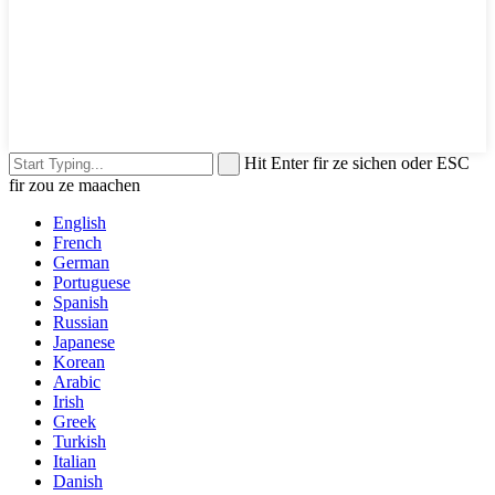
Hit Enter fir ze sichen oder ESC
fir zou ze maachen
English
French
German
Portuguese
Spanish
Russian
Japanese
Korean
Arabic
Irish
Greek
Turkish
Italian
Danish