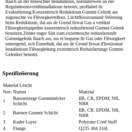
flaach an der ënneschter Installatioun, normalerweis an der
Regulatiounsventilinstallatioun benotzt, profitabel fir
Evakuéierung.Konzentresch Reduktioun Gummi Gelenk ass
zugonschte vu Flëssegkeetsfloss, Liichtflosszoustand Stéierung
beim Reduktioun, dat ass de Grond firwat Gas a vertikal
Flëssegkeetspipeline konzentresch reduzéierend Gummi Gelenk
benotzen.Zënter enger Säit vum exzentresche reduzéierende
Gummigelenk flaach ass, ass et bequem fir Gas oder Flëssegkeet
ustrengend, och Ënnerhalt, dat ass de Grond firwat d'horizontal
Installatioun Flëssegleitung exzentresch Reduzéierungs Gummi
Gelenker benotzt.
Spezifizéierung
Material Lëscht
Nee.
Numm
Material
Baussenzege Gummistécker
IIR, CR, EPDM, NR,
1
Schicht
NBR
IIR, CR, EPDM, NR,
2
Bannen Gummi Schicht
NBR
3
Kader Layer
Polyester Cord Stoff
4
Flange
Q235 304 316L