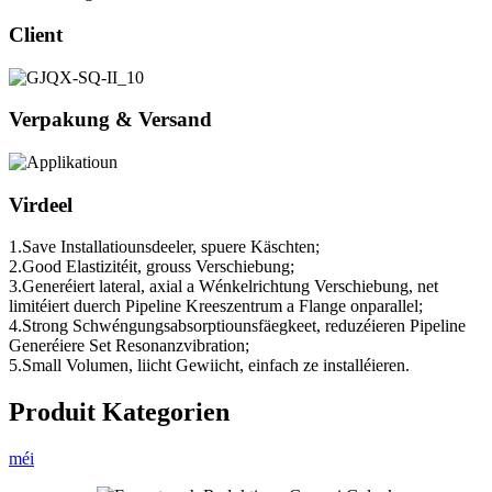
Client
Verpakung & Versand
Virdeel
1.Save Installatiounsdeeler, spuere Käschten;
2.Good Elastizitéit, grouss Verschiebung;
3.Generéiert lateral, axial a Wénkelrichtung Verschiebung, net
limitéiert duerch Pipeline Kreeszentrum a Flange onparallel;
4.Strong Schwéngungsabsorptiounsfäegkeet, reduzéieren Pipeline
Generéiere Set Resonanzvibration;
5.Small Volumen, liicht Gewiicht, einfach ze installéieren.
Produit Kategorien
méi