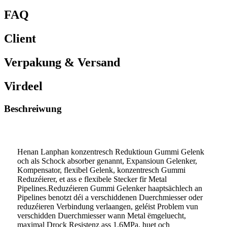
FAQ
Client
Verpakung & Versand
Virdeel
Beschreiwung
Henan Lanphan konzentresch Reduktioun Gummi Gelenk
och als Schock absorber genannt, Expansioun Gelenker,
Kompensator, flexibel Gelenk, konzentresch Gummi
Reduzéierer, et ass e flexibele Stecker fir Metal
Pipelines.Reduzéieren Gummi Gelenker haaptsächlech an
Pipelines benotzt déi a verschiddenen Duerchmiesser oder
reduzéieren Verbindung verlaangen, geléist Problem vun
verschidden Duerchmiesser wann Metal ëmgeluecht,
maximal Drock Resistenz ass 1.6MPa, huet och