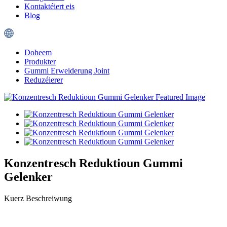
Kontaktéiert eis
Blog
Doheem
Produkter
Gummi Erweiderung Joint
Reduzéierer
Konzentresch Reduktioun Gummi
Gelenker
Kuerz Beschreiwung