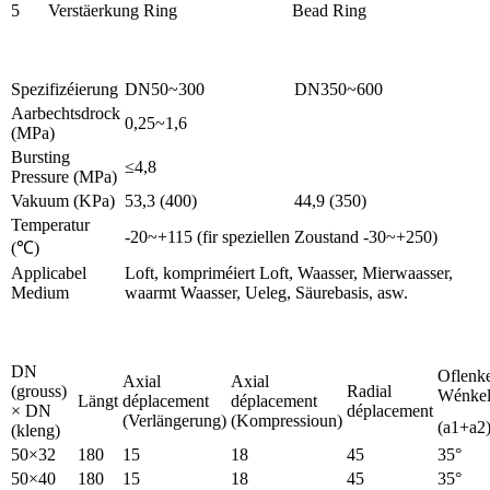
5
Verstäerkung Ring
Bead Ring
Spezifizéierung
DN50~300
DN350~600
Aarbechtsdrock
0,25~1,6
(MPa)
Bursting
≤4,8
Pressure (MPa)
Vakuum (KPa)
53,3 (400)
44,9 (350)
Temperatur
-20~+115 (fir speziellen Zoustand -30~+250)
(℃)
Applicabel
Loft, kompriméiert Loft, Waasser, Mierwaasser,
Medium
waarmt Waasser, Ueleg, Säurebasis, asw.
DN
Oflenk
Axial
Axial
(grouss)
Radial
Wénke
Längt
déplacement
déplacement
× DN
déplacement
(Verlängerung)
(Kompressioun)
(a1+a2
(kleng)
50×32
180
15
18
45
35°
50×40
180
15
18
45
35°