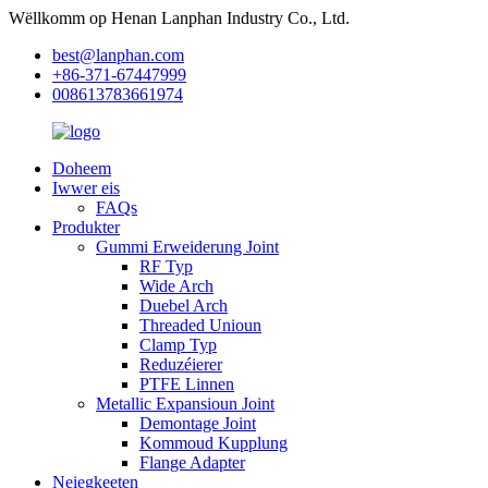
Wëllkomm op Henan Lanphan Industry Co., Ltd.
best@lanphan.com
+86-371-67447999
008613783661974
Doheem
Iwwer eis
FAQs
Produkter
Gummi Erweiderung Joint
RF Typ
Wide Arch
Duebel Arch
Threaded Unioun
Clamp Typ
Reduzéierer
PTFE Linnen
Metallic Expansioun Joint
Demontage Joint
Kommoud Kupplung
Flange Adapter
Neiegkeeten