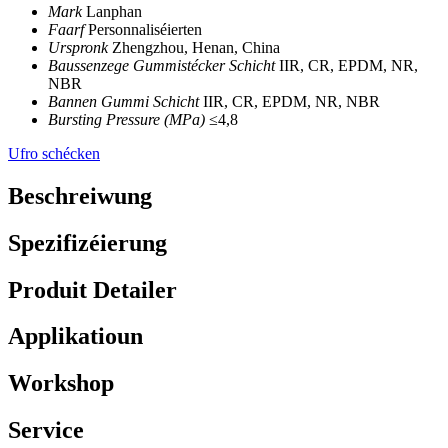
Mark
Lanphan
Faarf
Personnaliséierten
Urspronk
Zhengzhou, Henan, China
Baussenzege Gummistécker Schicht
IIR, CR, EPDM, NR,
NBR
Bannen Gummi Schicht
IIR, CR, EPDM, NR, NBR
Bursting Pressure (MPa)
≤4,8
Ufro schécken
Beschreiwung
Spezifizéierung
Produit Detailer
Applikatioun
Workshop
Service