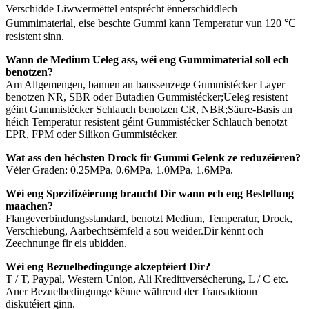
Verschidde Liwwermëttel entsprécht ënnerschiddlech
Gummimaterial, eise beschte Gummi kann Temperatur vun 120 ℃
resistent sinn.
Wann de Medium Ueleg ass, wéi eng Gummimaterial soll ech
benotzen?
Am Allgemengen, bannen an baussenzege Gummistécker Layer
benotzen NR, SBR oder Butadien Gummistécker;Ueleg resistent
géint Gummistécker Schlauch benotzen CR, NBR;Säure-Basis an
héich Temperatur resistent géint Gummistécker Schlauch benotzt
EPR, FPM oder Silikon Gummistécker.
Wat ass den héchsten Drock fir Gummi Gelenk ze reduzéieren?
Véier Graden: 0.25MPa, 0.6MPa, 1.0MPa, 1.6MPa.
Wéi eng Spezifizéierung braucht Dir wann ech eng Bestellung
maachen?
Flangeverbindungsstandard, benotzt Medium, Temperatur, Drock,
Verschiebung, Aarbechtsëmfeld a sou weider.Dir kënnt och
Zeechnunge fir eis ubidden.
Wéi eng Bezuelbedingunge akzeptéiert Dir?
T / T, Paypal, Western Union, Ali Kredittversécherung, L / C etc.
Aner Bezuelbedingunge kënne während der Transaktioun
diskutéiert ginn.