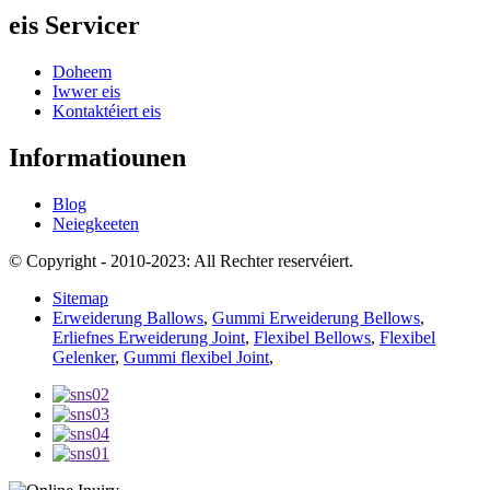
eis Servicer
Doheem
Iwwer eis
Kontaktéiert eis
Informatiounen
Blog
Neiegkeeten
© Copyright - 2010-2023: All Rechter reservéiert.
Sitemap
Erweiderung Ballows
,
Gummi Erweiderung Bellows
,
Erliefnes Erweiderung Joint
,
Flexibel Bellows
,
Flexibel
Gelenker
,
Gummi flexibel Joint
,