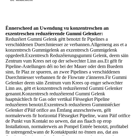
Ënnerscheed an Uwendung vu konzentreschen an
exzentreschen reduzéierende Gummi Gelenker:
Reduzéiert Gummi Gelenk gëtt benotzt fir Pipelines a
verschiddenen Duerchmiesser ze verbannen.Allgemeng ass et a
konzentresch Gummigelenk an exzentresch Gummigelenk
opgedeelt.Exzentresch Reduzéierungsgummi Gelenk, deem säin
Zentrum vum Krees net op der selwechter Linn ass.Et gëlt fir
Pipeline-Astellungen déi no bei der Mauer oder dem Buedem
sinn, fir Plaz ze spueren, an zwee Pipelines a verschiddenen
Duerchmiesser verbannen fir de Flowrate z'änneren.Fir Gummi
Gelenker deem säin Zentrum vum Krees op enger selwechter
Linn ass, gëtt et konzentresch reduzéierend Gummi Gelenker
genannt.Konzentresch reduzéierend Gummi Gelenk
haaptsächlech fir Gas oder vertikal Flëssegket Pipeline
reduzéieren benotzt.Exzentresch reduzéieren Gummistécker
Gelenker d'Päif orifice ass Ëmfang anzeschreiwen, gëlt
normalerweis fir horizontal Flëssegket Pipeline, wann Päif orifice
de Punkt vun Kontakt no uewen, dat ass flaach op erop
Installatioun, normalerweis an Pompel Entrée benotzt, profitabel
fir ustrengend;wann de Kontaktpunkt no ënnen ass, dat ass