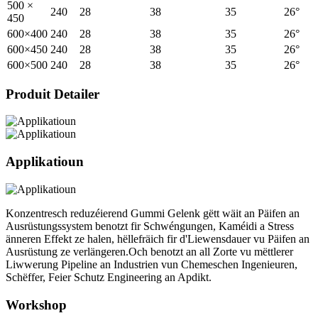
500 ×
240
28
38
35
26°
450
600×400
240
28
38
35
26°
600×450
240
28
38
35
26°
600×500
240
28
38
35
26°
Produit Detailer
Applikatioun
Konzentresch reduzéierend Gummi Gelenk gëtt wäit an Päifen an
Ausrüstungssystem benotzt fir Schwéngungen, Kaméidi a Stress
änneren Effekt ze halen, hëllefräich fir d'Liewensdauer vu Päifen an
Ausrüstung ze verlängeren.Och benotzt an all Zorte vu mëttlerer
Liwwerung Pipeline an Industrien vun Chemeschen Ingenieuren,
Schëffer, Feier Schutz Engineering an Apdikt.
Workshop