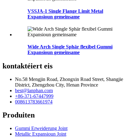
VSSJA-1 Single Flange Limit Metal
Expansioun gemeinsame
Wide Arch Single Sphär flexibel Gummi
Expansioun gemeinsame
kontaktéiert eis
No.58 Mengjin Road, Zhongxin Road Street, Shangjie
District, Zhengzhou City, Henan Province
best@lanphan.com
+86-371-67447999
008613783661974
Produiten
Gummi Erweiderung Joint
Metallic Expansioun Joint