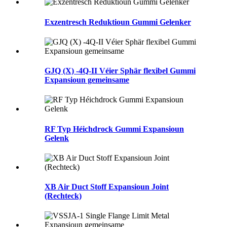
Exzentresch Reduktioun Gummi Gelenker
GJQ (X) -4Q-II Véier Sphär flexibel Gummi
Expansioun gemeinsame
RF Typ Héichdrock Gummi Expansioun
Gelenk
XB Air Duct Stoff Expansioun Joint
(Rechteck)