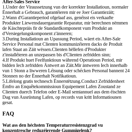
After-Sales Service
1.Under der Viraussetzung vun der korrekter Installatioun, normaler
Ënnerhalt a Gebrauch, garantéieren mir ee Joer Garantiezäit;
2.Wann d'Garantieperiod ofgelaaf ass, genéisst eis verkaafte
Produkter Liewensdauergarantie Reparatur, mir berechnen nëmmen
de Käschtepräis fir de Standardkomponent vum Produkt an
d'Versiegelungskomponent z'änneren;
3.During Installatioun an Upassung Period, wäert eis After-Sale
Service Personal mat Clienten kommunizéieren dacks de Produit
lafen Staat an Zäit wëssen.Clienten hëllefen d'Produkter
z'installéieren an unzepassen bis d'Clienten zefridden sinn;
4.If Produkt huet Feelfunktioun während Operatioun Period, mir
bidden Iech zefridden Äntwert an Zäit.Mir äntweren Iech innerhalb
vun 1 Stonn a liwweren Léisung oder schécken Personal bannent 24
Stonnen no der Ënnerhalt Notifikatioun.
5.Lifelong gratis technesch Ënnerstëtzung.Conduct Zefriddenheet
Ëmfro an Enquêtekommissioun Equipement Lafen Zoustand ze
Clienten duerch Telefon oder E-Mail semiannuel aus dem éischten
Dag vun Ausrüstung Lafen, op records vun kritt Informatiounen
gesat.
FAQ
Wat ass den héchsten Temperaturresistenzgrad vu
konzentresche reduzéierende Gummigelenk?