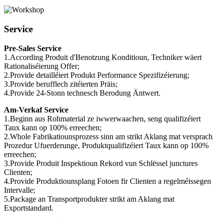
Service
Pre-Sales Service
1.According Produit d'Benotzung Konditioun, Techniker wäert
Rationaliséierung Offer;
2.Provide detailléiert Produkt Performance Spezifizéierung;
3.Provide berufflech zitéierten Präis;
4.Provide 24-Stonn technesch Berodung Äntwert.
Am-Verkaf Service
1.Beginn aus Rohmaterial ze iwwerwaachen, seng qualifizéiert
Taux kann op 100% erreechen;
2.Whole Fabrikatiounsprozess sinn am strikt Aklang mat versprach
Prozedur Ufuerderunge, Produktqualifizéiert Taux kann op 100%
erreechen;
3.Provide Produit Inspektioun Rekord vun Schlëssel junctures
Clienten;
4.Provide Produktiounsplang Fotoen fir Clienten a regelméissegen
Intervalle;
5.Package an Transportprodukter strikt am Aklang mat
Exportstandard.