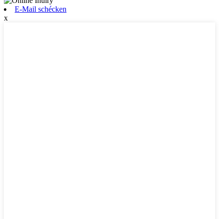
E-Mail schécken
x